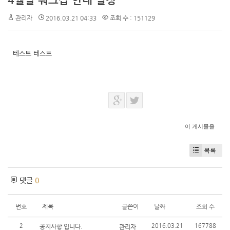
4월달 워크샵 안내 일정
관리자
2016.03.21 04:33
조회 수 : 151129
테스트 테스트
이 게시물을
목록
댓글
0
번호
제목
글쓴이
날짜
조회 수
2
2016.03.21
167788
공지사항 입니다.
관리자