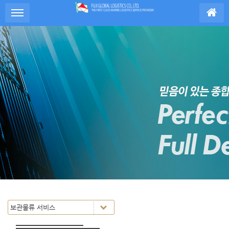
S
메뉴 건너뛰기
u
b
P
r
o
m
o
t
i
o
n